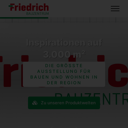
Skip
to
content
Inspirationen auf
3.000 m²
DIE GRÖSSTE A
USSTELLUNG FÜR
BAUEN UND WOHNEN IN
DER REGION
Zu unseren Produktwelten