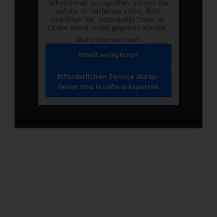
lichen Inhalt zuzugreifen, klicken Sie
auf die Schalt­fläche unten. Bitte
beachten Sie, dass dabei Daten an
Dritt­an­bieter weiter­ge­geben werden.
Mehr Infor­ma­tionen
Inhalt entsperren
Erfor­der­lichen Service akzep­
tieren und Inhalte entsperren