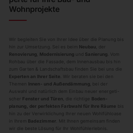
Wohnprojekte
Wir begleiten Sie von Ihrer Idee über die Planung bis
hin zur Umsetzung. Sei es beim
Neubau
, der
Renovierung
,
Moder­ni­sierung
und
Sanierung
. Vom
Rohbau über die Fassade, dem Innen­ausbau bis hin
zum Garten & Landschaftsbau finden Sie bei uns die
Experten an Ihrer Seite
. Wir beraten sie bei den
Themen
Innen- und Außen­dämmung
, bei der
Auswahl und natürlich dem Einbau neuer energe­ti­
scher
Fenster und Türen
, die richtige
Boden­
planung, der perfekten Farbwahl für Ihre Räume
bis
hin zu der Verwirk­li­chung Ihrer neuen Wohlfühloase
in Ihrem
Badezimmer
. Mit Ihnen gemeinsam finden
wir die beste Lösung für Ihr Wohlfühlerlebnis.