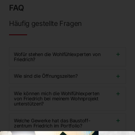
FAQ
Häufig gestellte Fragen
Wofür stehen die Wohlfühl­ex­perten von
Friedrich?
Wie sind die Öffnungszeiten?
Wie können mich die Wohlfühl­ex­perten
von Friedrich bei meinem Wohnprojekt
unterstützen?
Welche Gewerke hat das Baustoff­
zentrum Friedrich im Portfolio?