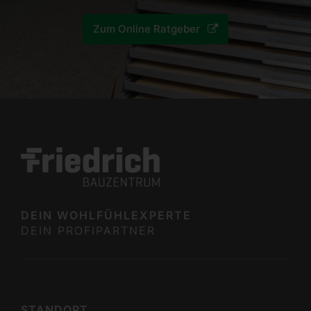
Zum Online Ratgeber
DEIN WOHLFÜHL­EX­PERTE
DEIN PROFI­PARTNER
STANDORT