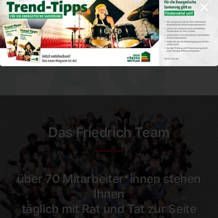
Warum ist Friedrich Bauzentrum mehr
als nur ein Baustoffhandel?
Bietet das Friedrich Bauzentrum auch
Privat­kunden-Beratung an?
Das Friedrich Team
über 70 Mitarbeiter*innen stehen
Ihnen
täglich mit Rat und Tat zur Seite