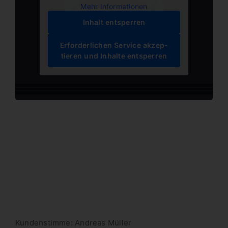
Mehr Infor­ma­tionen
Inhalt entsperren
Erfor­der­lichen Service akzep­
tieren und Inhalte entsperren
Kunden­stimme: Andreas Müller