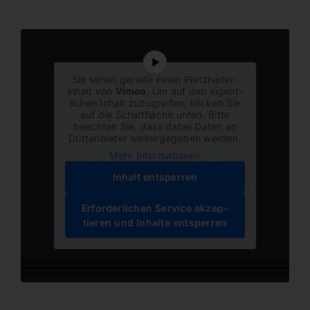
Sie sehen gerade einen Platz­hal­ter­
inhalt von
Vimeo
. Um auf den eigent­
lichen Inhalt zuzugreifen, klicken Sie
auf die Schalt­fläche unten. Bitte
beachten Sie, dass dabei Daten an
Dritt­an­bieter weiter­ge­geben werden.
Mehr Infor­ma­tionen
Inhalt entsperren
Erfor­der­lichen Service akzep­
tieren und Inhalte entsperren