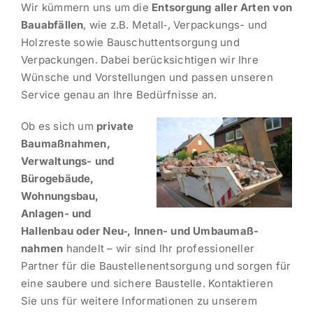
Wir kümmern uns um die
Entsorgung aller Arten von
Bauab­fällen
, wie z.B. Metall‑, Verpackungs- und
Holzreste sowie Bauschutt­ent­sorgung und
Verpackungen. Dabei berück­sich­tigen wir Ihre
Wünsche und Vorstel­lungen und passen unseren
Service genau an Ihre Bedürf­nisse an.
Ob es sich um
private
Baumaß­nahmen,
Verwal­tungs- und
Büroge­bäude,
Wohnungsbau,
Anlagen- und
Hallenbau oder Neu‑, Innen- und Umbau­maß­
nahmen
handelt – wir sind Ihr profes­sio­neller
Partner für die Baustel­len­ent­sorgung und sorgen für
eine saubere und sichere Baustelle. Kontak­tieren
Sie uns für weitere Infor­ma­tionen zu unserem