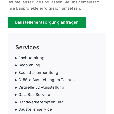
Baustel­len­service und lassen Sie uns gemeinsam
Ihre Baupro­jekte erfolg­reich umsetzen.
Baustel­len­ent­sorgung anfragen
Services
▸ Fachbe­ratung
▸ Badplanung
▸ Bauscha­den­be­ratung
▸ Größte Ausstellung im Taunus
▸ Virtuelle 3D-Ausstellung
▸ GaLaBau Service
▸ Handwer­ker­emp­fehlung
▸ Baustel­len­service