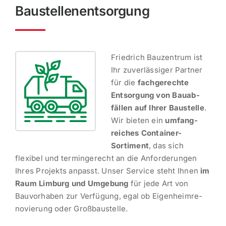
Baustellenentsorgung
Friedrich Bauzentrum ist
Ihr zuver­läs­siger Partner
für die
fachge­rechte
Entsorgung von Bauab­
fällen auf Ihrer Baustelle
.
Wir bieten ein
umfang­
reiches Container-
Sortiment
, das sich
flexibel und termin­ge­recht an die Anfor­de­rungen
Ihres Projekts anpasst. Unser Service steht Ihnen
im
Raum Limburg und Umgebung
für jede Art von
Bauvor­haben zur Verfügung, egal ob Eigen­heim­re­
no­vierung oder Großbaustelle.