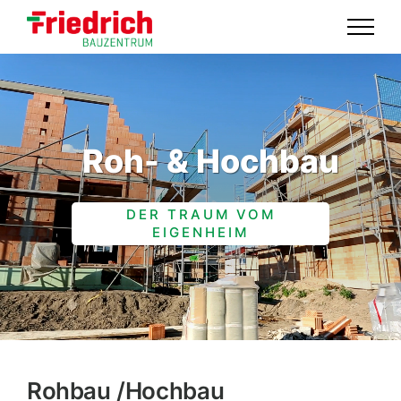
Skip
to
content
Roh- & Hochbau
DER TRAUM VOM
EIGENHEIM
Rohbau /​Hochbau