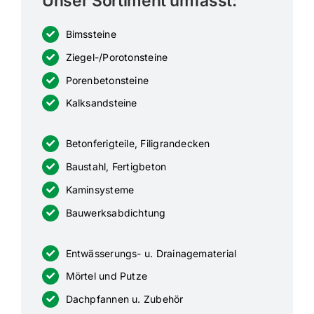
Unser Sortiment umfasst:
Bimssteine
Ziegel-/Poro­ton­steine
Poren­be­ton­steine
Kalksand­steine
Beton­fe­rig­teile, Filigrandecken
Baustahl, Fertig­beton
Kamin­sy­steme
Bauwerks­ab­dichtung
Entwäs­se­rungs- u. Drainagematerial
Mörtel und Putze
Dachpfannen u. Zubehör