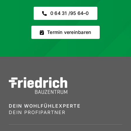
0 64 31 /​95 64–0
Termin verein­baren
DEIN WOHLFÜHL­EX­PERTE
DEIN PROFI­PARTNER