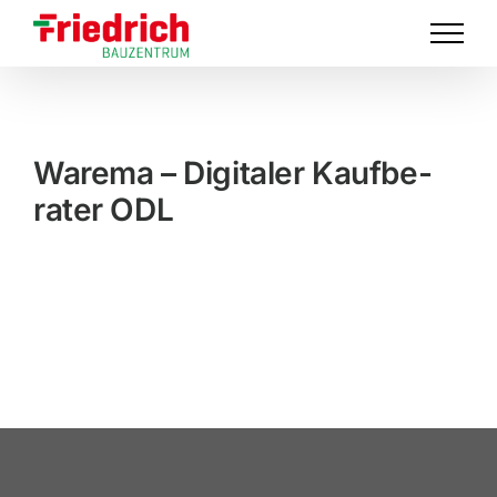
Skip
to
content
Warema – Digitaler Kaufbe­
rater ODL