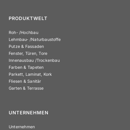
PRODUKTWELT
Roh- /​Hochbau
Lehmbau- /​Natur­bau­stoffe
Putze & Fassaden
Fenster, Türen, Tore
Innen­ausbau /​Trockenbau
Farben & Tapeten
Parkett, Laminat, Kork
Fliesen & Sanitär
Garten & Terrasse
UNTER­NEHMEN
Unter­nehmen