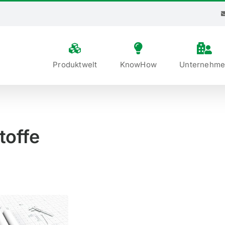
Produktwelt
KnowHow
Unter­nehm
toffe