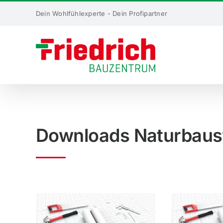
Skip
Dein Wohlfühlexperte - Dein Profipartner
to
content
Downloads Natur­bau­s