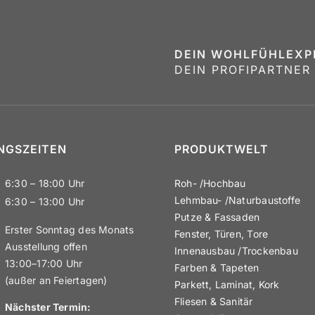
DEIN WOHLFÜHL­EX­
DEIN PROFI­PARTNER
GS­ZEITEN
PRODUKTWELT
6:30 – 18:00 Uhr
Roh- /​Hochbau
Lehmbau- /​Natur­bau­stoffe
6:30 – 13:00 Uhr
Putze & Fassaden
Erster Sonntag des Monats
Fenster, Türen, Tore
Ausstellung offen
Innen­ausbau /​Trockenbau
13:00–17:00 Uhr
Farben & Tapeten
(außer an Feiertagen)
Parkett, Laminat, Kork
Fliesen & Sanitär
Nächster Termin: