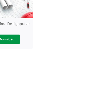
sima Designputze
Download